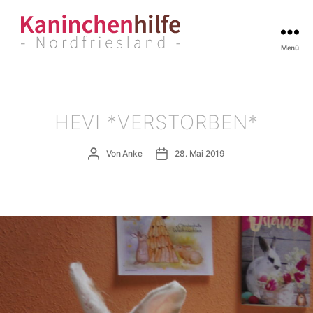
Menü
Kaninchenhilfe
Nordfriesland
HEVI *VERSTORBEN*
Beitragsautor
Veröffentlichungsdatum
Von
Anke
28. Mai 2019