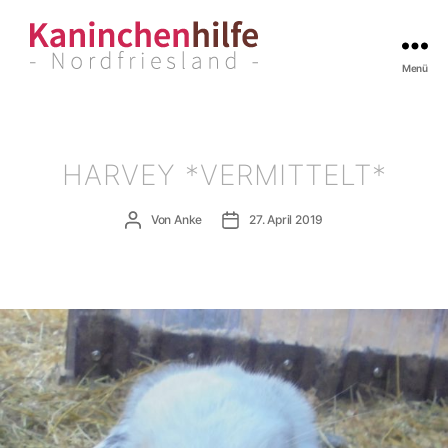
Menü
Kaninchenhilfe
Nordfriesland
HARVEY *VERMITTELT*
Beitragsautor
Veröffentlichungsdatum
Von
Anke
27. April 2019