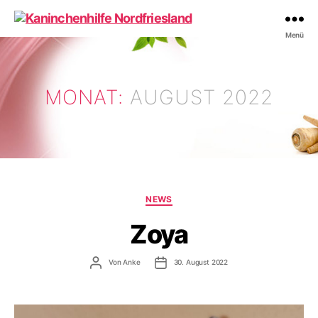
Kaninchenhilfe
Menü
Nordfriesland
MONAT:
AUGUST 2022
Kategorien
NEWS
Zoya
Beitragsautor
Veröffentlichungsdatum
Von
Anke
30. August 2022