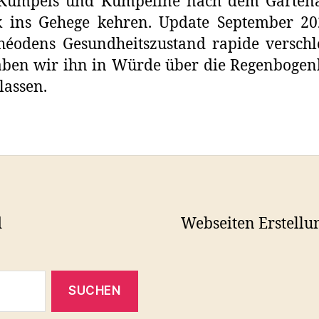
 Kumpels und Kumpeline nach dem Gartena
k ins Gehege kehren. Update September 20
héodens Gesundheitszustand rapide verschl
aben wir ihn in Würde über die Regenboge
lassen.
d
Webseiten Erstellu