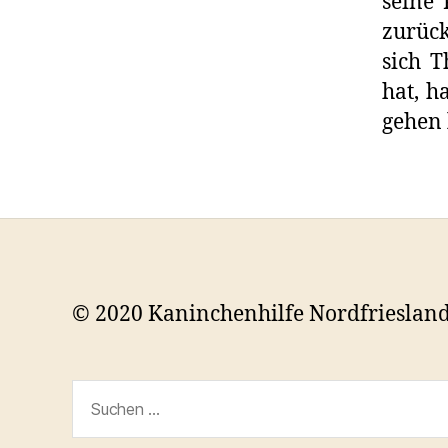
seine
zurüc
sich T
hat, h
gehen 
© 2020 Kaninchenhilfe Nordfrieslan
Suchen
nach: