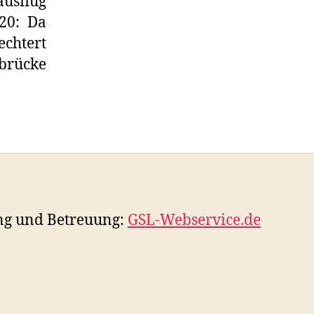
usflug
20: Da
echtert
nbrücke
ng und Betreuung:
GSL-Webservice.de