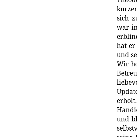
Théod
kurzem
sich 
war in
erblin
hat er
und se
Wir ho
Betreu
liebev
Update
erhol
Handic
und bl
selbst