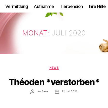
Vermittlung
Aufnahme
Tierpension
Ihre Hilfe
MONAT:
JULI 2020
Kategorien
NEWS
Théoden *verstorben*
Beitragsautor
Veröffentlichungsdatum
Von
Anke
22. Juli 2020