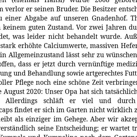
en (ehemals Hansi) wurde 2008 gebore
 verlor er seinen Bruder. Die Besitzer entsc
zu einer Abgabe auf unseren Gnadenhof. T
 keinem guten Zustand. Vor zwei Jahren d
det, was leider nicht behandelt wurde. A
 stark erhöhte Calciumwerte, massiven Hefe
in Allgemeinzustand lässt sehr zu wünschen
ffen, dass er jetzt durch vernünftige mediz
ung und Behandlung sowie artgerechtes Fut
oller Pflege noch eine schöne Zeit verbringe
 August 2020: Unser Opa hat sich tatsächlic
t. Allerdings schläft er viel und durch
aps findet er sich im Garten nicht wirklich 
eibt als einziger im Gehege. Aber wir akze
verständlich seine Entscheidung; er wartet tr