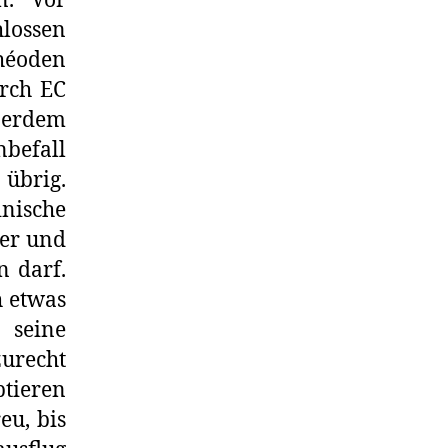
n. Vor
hlossen
héoden
urch EC
ußerdem
nbefall
 übrig.
inische
ter und
n darf.
h etwas
 seine
zurecht
ptieren
eu, bis