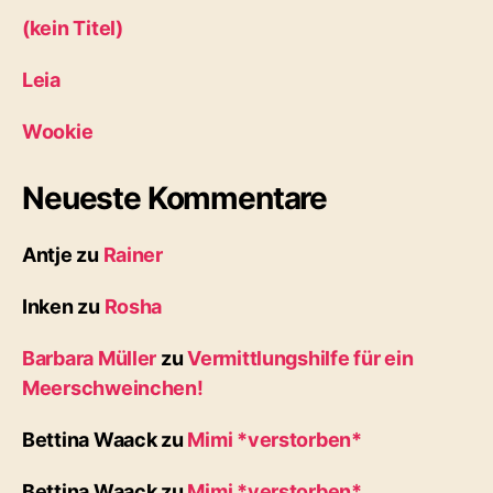
(kein Titel)
Leia
Wookie
Neueste Kommentare
Antje
zu
Rainer
Inken
zu
Rosha
Barbara Müller
zu
Vermittlungshilfe für ein
Meerschweinchen!
Bettina Waack
zu
Mimi *verstorben*
Bettina Waack
zu
Mimi *verstorben*