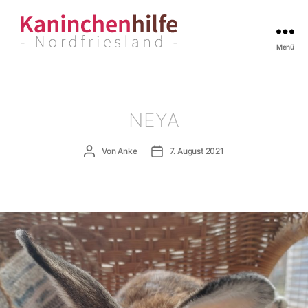
Menü
Kaninchenhilfe
Nordfriesland
NEYA
Beitragsautor
Veröffentlichungsdatum
Von
Anke
7. August 2021