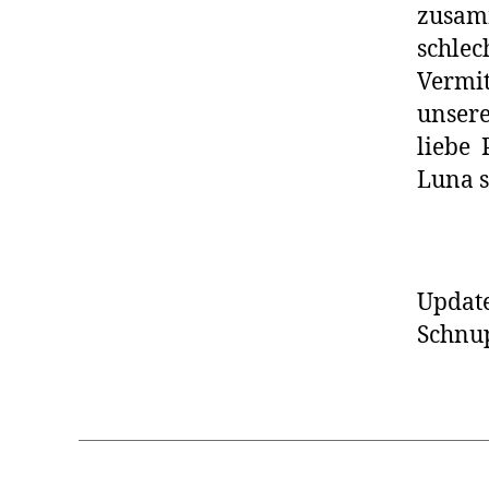
zusa
schlec
Vermit
unser
liebe 
Luna s
Updat
Schnup