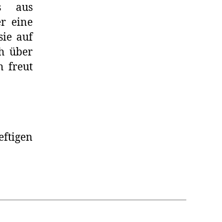
s aus
er eine
sie auf
h über
h freut
ftigen