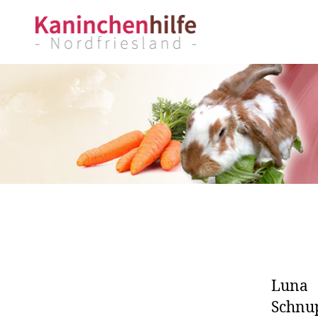
Kaninchenhilfe
Nordfriesland
Luna 
Schnup