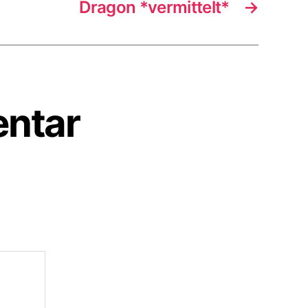
Dragon *vermittelt*
→
entar