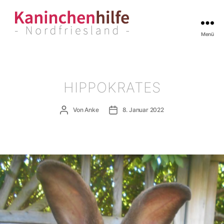
Menü
Kaninchenhilfe
Nordfriesland
HIPPOKRATES
Beitragsautor
Veröffentlichungsdatum
Von
Anke
8. Januar 2022