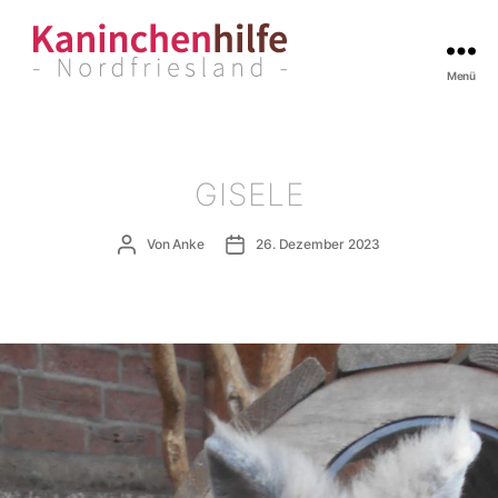
Menü
Kaninchenhilfe
Nordfriesland
GISELE
Beitragsautor
Veröffentlichungsdatum
Von
Anke
26. Dezember 2023