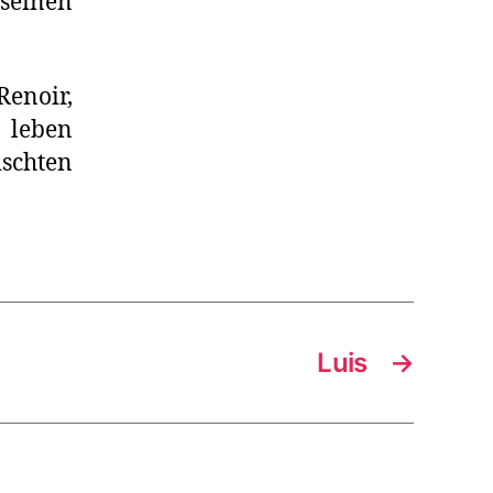
seinen
enoir,
 leben
chten
Luis
→