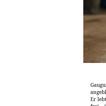
Gaugu
angebl
Er leb