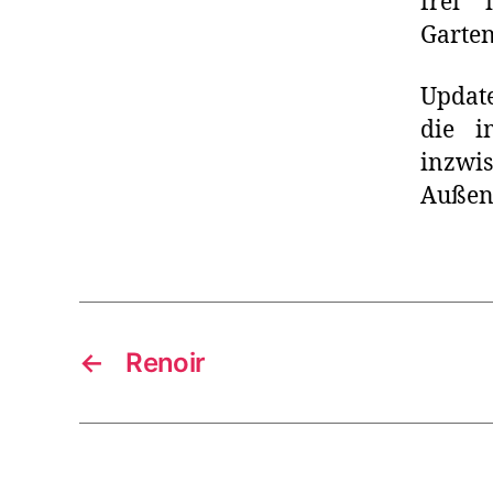
frei 
Garten
Updat
die i
inzw
Außen
←
Renoir