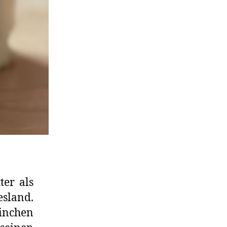
er als
esland.
ninchen