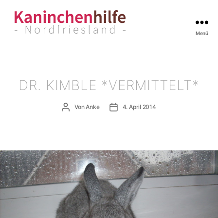
Menü
Kaninchenhilfe
Nordfriesland
DR. KIMBLE *VERMITTELT*
Beitragsautor
Veröffentlichungsdatum
Von
Anke
4. April 2014