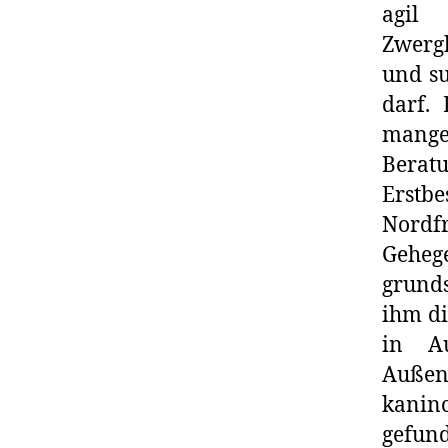
agil
Zwerg
und su
darf.
mang
Beratu
Erstb
Nordf
Geheg
grunds
ihm di
in Au
Außenh
kanin
gefund