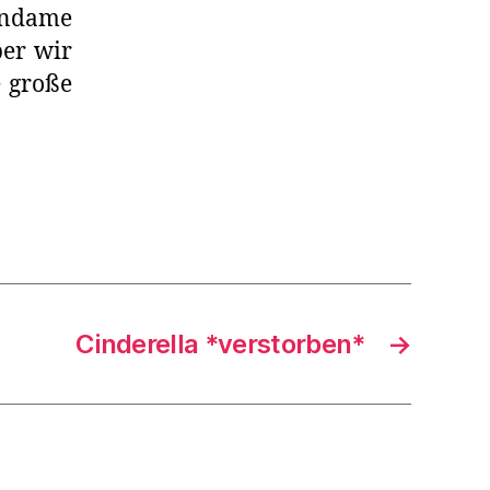
endame
ber wir
e große
Cinderella *verstorben*
→