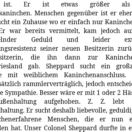
 ist. Er ist etwas größer al
kaninchen. Menschen gegenüber ist er eher
cht ein Zuhause wo er einfach nur Kaninch
 Er war bereits vermittelt, kam jedoch au
elnder Geduld und leider ext
ngsresistenz seiner neuen Besitzerin zur
esitzerin, die ihn dann zur Kaninche
riesland gab. Sheppard sucht ein großz
e mit weiblichem Kaninchenanschluss. 
ätzlich rammlerverträglich, jedoch entschei
e Sympathie. Besser wäre er mit 1 oder 2 H
ßenhaltung aufgehoben. Z. Z. lebt
altung. Er sucht deshalb liebevolle, geduld
chenerfahrene Menschen, die er nun e
en hat. Unser Colonel Sheppard durfte in 