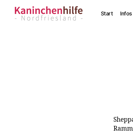
Start
Infos
Kaninchenhilfe
Nordfriesland
Shepp
Ramml