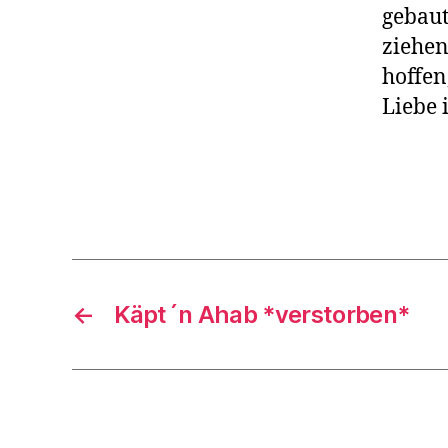
gebau
ziehen
hoffen
Liebe i
←
Käpt´n Ahab *verstorben*