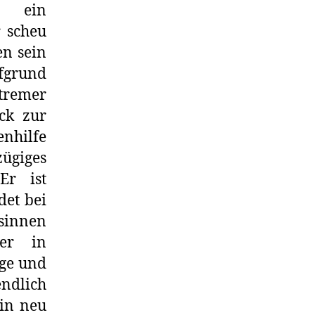
s ein
 scheu
en sein
fgrund
remer
ück zur
nhilfe
ügiges
Er ist
det bei
äsinnen
 er in
ige und
ndlich
ein neu