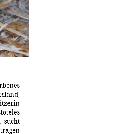
arbenes
esland,
itzerin
toteles
 sucht
tragen