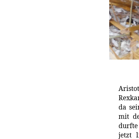
Aristo
Rexkan
da sei
mit de
durft
jetzt