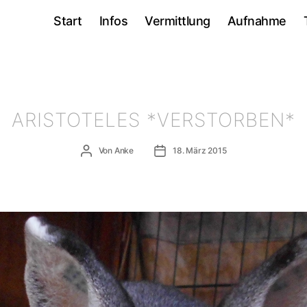
Start
Infos
Vermittlung
Aufnahme
ARISTOTELES *VERSTORBEN*
Beitragsautor
Veröffentlichungsdatum
Von
Anke
18. März 2015