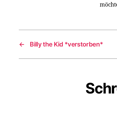
möcht
←
Billy the Kid *verstorben*
Schr