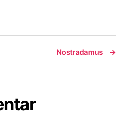
Nostradamus
→
entar