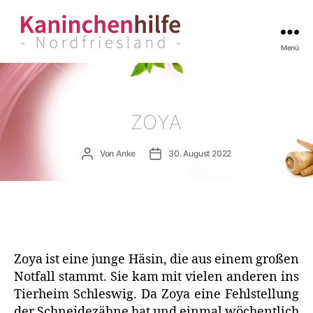
Menü
Kaninchenhilfe
Nordfriesland
ZOYA
Beitragsautor
Veröffentlichungsdatum
Von
Anke
30. August 2022
Zoya ist eine junge Häsin, die aus einem großen
Notfall stammt. Sie kam mit vielen anderen ins
Tierheim Schleswig. Da Zoya eine Fehlstellung
der Schneidezähne hat und einmal wöchentlich