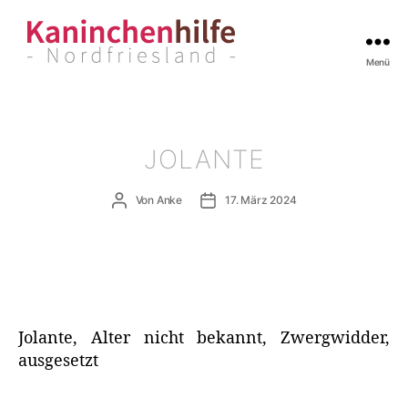
Menü
Kaninchenhilfe
Nordfriesland
JOLANTE
Beitragsautor
Veröffentlichungsdatum
Von
Anke
17. März 2024
Jolante, Alter nicht bekannt, Zwergwidder,
ausgesetzt