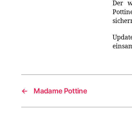
Der 
Potti
sicher
Updat
einsa
←
Madame Pottine