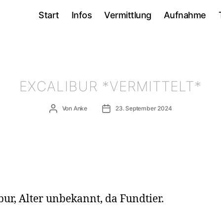
Start
Infos
Vermittlung
Aufnahme
EXCALIBUR *VERMITTELT*
Beitragsautor
Veröffentlichungsdatum
Von
Anke
23. September 2024
bur, Alter unbekannt, da Fundtier.