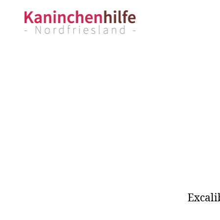
Kaninchenhilfe
Nordfriesland
Excali